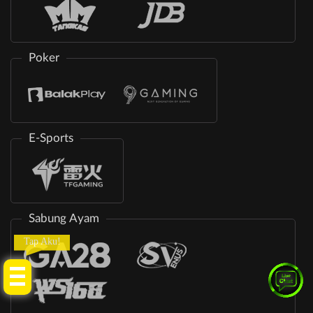
Poker
E-Sports
Sabung Ayam
Tap Aku!