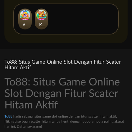
Alice Run
K.O. Island
To88: Situs Game Online Slot Dengan Fitur Scater
Hitam Aktif
To88: Situs Game Online
Slot Dengan Fitur Scater
Hitam Aktif
To88
hadir sebagai situs game slot online dengan fitur scatter hitam aktif,
Nikmati serbuan scatter hitam tanpa henti dengan bocoran pola paling akurat
hari ini. Daftar sekarang!