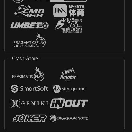
Crash Game