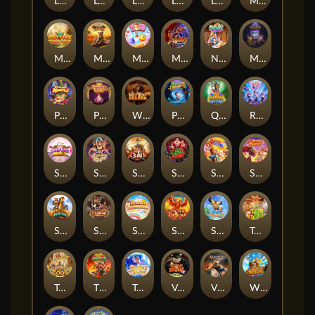
Las Vegas Party
Legend of the White and Green Snake
Lion Dance Fortune
Lucky Zhu
Lulu's Enchanted Forest
Mahjong Fortune
Mayan Gold Hunt
Mega Wild Safari
Mochi Mochi
Muay Thai Arena
Nomikai Fever
Mysteries of Pandora
Pawsome Xmas
Persian Gems
Wild West Saloon
Pumpkin Night
Queen of Aztec
Rave On
Sakura Neko
Samba Fiesta
SanGuo - The Brotherhood
Sexy Christmas Sirens
Spirits Fiesta
Spring Harvest
Stallion Princess
Steampunk Reloaded
Surgary bonanza
Super Phoenix
Surf Monkey
Taco Truck Delight
Temple of Gods
TNT Fiesta
Tower of Riches
Vault of Riches
Viking Valor
Wild Fish Hunter