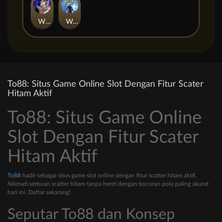
Wishes of the Genie
Wrath of Zeus
To88: Situs Game Online Slot Dengan Fitur Scater
Hitam Aktif
To88: Situs Game Online
Slot Dengan Fitur Scater
Hitam Aktif
To88
hadir sebagai situs game slot online dengan fitur scatter hitam aktif,
Nikmati serbuan scatter hitam tanpa henti dengan bocoran pola paling akurat
hari ini. Daftar sekarang!
Seputar To88 dan Konsep