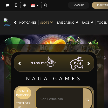
MASUK
DAFTA
IDR
12,675,596,
HOT GAMES
SLOTS
LIVE CASINO
RACE
TOGEL
NAGA GAMES
SEMUA
PERMAINAN
TOP
SLOTS
20