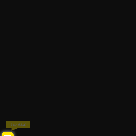
Tap Aku!