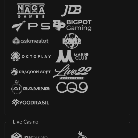
Live Casino