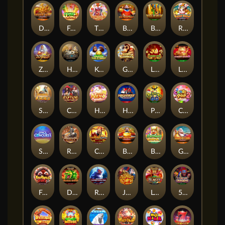
Dragon Gold SA
Fruits Mania
Tiger Dance
Big Prosperity
Book of Myth
Rabbit Riches
ZEUS
Heroes
Kong The Striker
Going Bananas Inc
Lucky Koi
Lucky Meow
Secrets of Anubis
Captain Golds Fortune
Happy Neko
Highway Fortune
Pocket Mon Go
Candy Pop 2
Space Conquest
Roma
Caishen Deluxe Maxways
Big Prosperity SA
Brothers Kingdom 2
Great Stars SA
Fruit Ninja Fury
Dragon Empire
Rise Of Werewolves
Journey to the Wild
Legendary Beasts Saga
5 Fortune Dragons