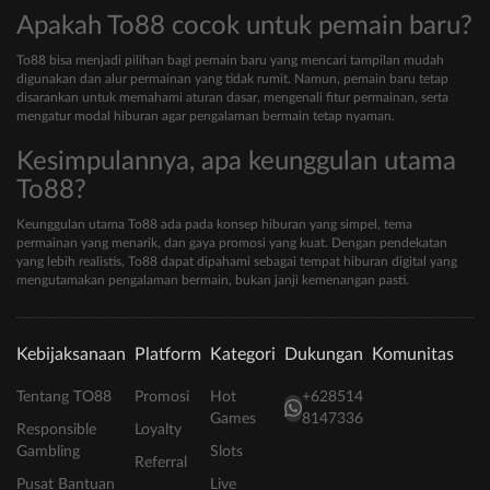
Apakah To88 cocok untuk pemain baru?
To88 bisa menjadi pilihan bagi pemain baru yang mencari tampilan mudah
digunakan dan alur permainan yang tidak rumit. Namun, pemain baru tetap
disarankan untuk memahami aturan dasar, mengenali fitur permainan, serta
mengatur modal hiburan agar pengalaman bermain tetap nyaman.
Kesimpulannya, apa keunggulan utama
To88?
Keunggulan utama To88 ada pada konsep hiburan yang simpel, tema
permainan yang menarik, dan gaya promosi yang kuat. Dengan pendekatan
yang lebih realistis, To88 dapat dipahami sebagai tempat hiburan digital yang
mengutamakan pengalaman bermain, bukan janji kemenangan pasti.
Kebijaksanaan
Platform
Kategori
Dukungan
Komunitas
Tentang TO88
Promosi
Hot
+628514
Games
8147336
Responsible
Loyalty
Gambling
Slots
Referral
Pusat Bantuan
Live