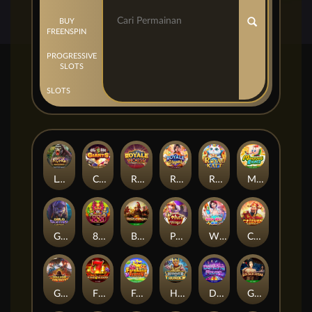
BUY
FREENSPIN
PROGRESSIVE
SLOTS
SLOTS
Legacy of Kong Maxways
Clash of the Giants
Royale House
Royale Vegas
Royal Katt
Mahjong Riches
Gold Panther Maxways
888
Brothers kingdom
Poker Ways
Wild Wet Win
Caishen
Gold Rush Cowboys
Fiery Sevens
Farmland Frenzy Maxways
Hammer of Thunder
Dancing Fever
Golden Lotus SE