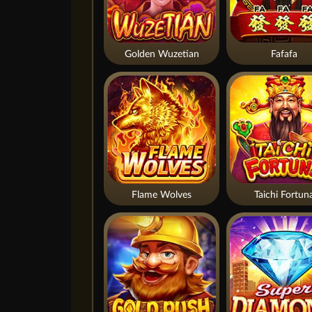
Golden Wuzetian
Fafafa
Flame Wolves
Taichi Fortun