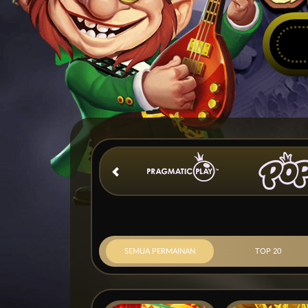
SEMUA PERMAINAN
TOP 20