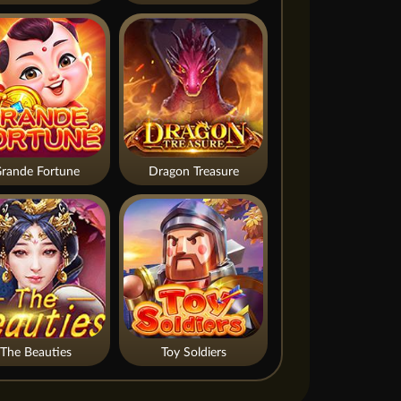
rande Fortune
Dragon Treasure
The Beauties
Toy Soldiers