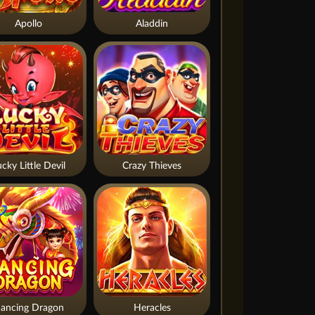
Apollo
Aladdin
cky Little Devil
Crazy Thieves
ancing Dragon
Heracles