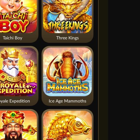
Taichi Boy
Three Kings
yale Expedition
Ice Age Mammoths