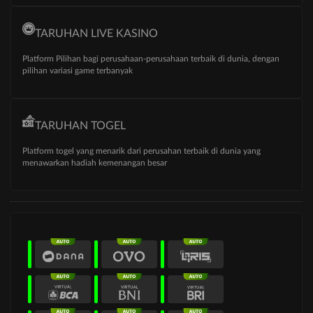
TARUHAN LIVE KASINO
Platform Pilihan bagi perusahaan-perusahaan terbaik di dunia, dengan
pilihan variasi game terbanyak
TARUHAN TOGEL
Platform togel yang menarik dari perusahan terbaik di dunia yang
menawarkan hadiah kemenangan besar