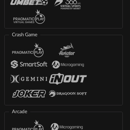
Crash Game
Arcade