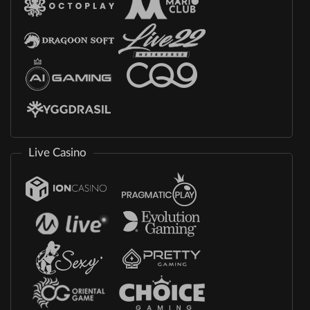
Live Casino