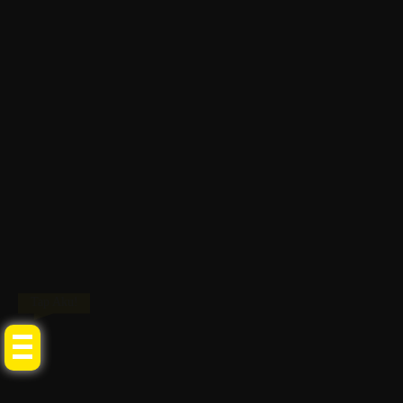
Tap Aku!