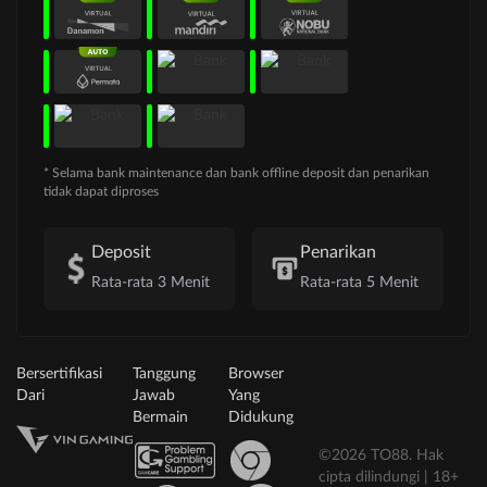
* Selama bank maintenance dan bank offline deposit dan penarikan
tidak dapat diproses
Deposit
Penarikan
Rata-rata 3 Menit
Rata-rata 5 Menit
Bersertifikasi
Tanggung
Browser
Dari
Jawab
Yang
Bermain
Didukung
©2026 TO88. Hak
cipta dilindungi | 18+