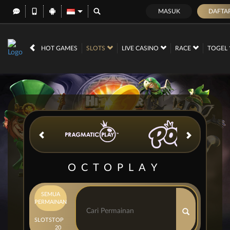
MASUK
DAFTA
IDR
12,732,935,
HOT GAMES
SLOTS
LIVE CASINO
RACE
TOGEL
OCTOPLAY
SEMUA
PERMAINAN
SLOTS
TOP
20