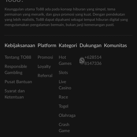
Keunggulan utama To88 ada pada konsep hiburan yang simpel, tema
permainan yang menarik, dan gaya promosi yang kuat. Dengan pendekatan
yang lebih realistis, To88 dapat dipahami sebagai tempat hiburan digital yang
mengutamakan pengalaman bermain, bukan janji kemenangan pasti.
Kebijaksanaan
Platform
Kategori
Dukungan
Komunitas
Tentang TO88
Promosi
Hot
+628514
Games
8147336
Responsible
Loyalty
Gambling
Slots
Referral
Pusat Bantuan
Live
Casino
Syarat dan
Ketentuan
Race
Togel
Olahraga
Crash
Game