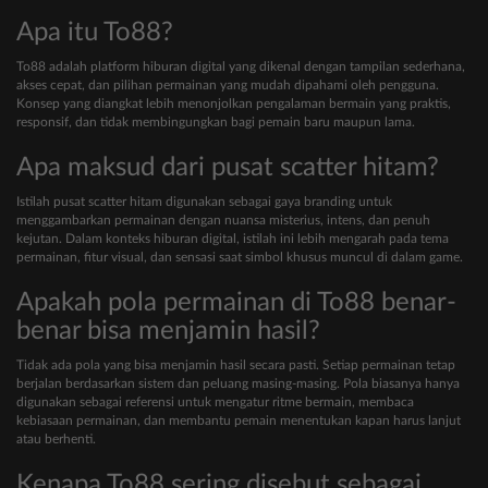
Apa itu To88?
To88 adalah platform hiburan digital yang dikenal dengan tampilan sederhana,
akses cepat, dan pilihan permainan yang mudah dipahami oleh pengguna.
Konsep yang diangkat lebih menonjolkan pengalaman bermain yang praktis,
responsif, dan tidak membingungkan bagi pemain baru maupun lama.
Apa maksud dari pusat scatter hitam?
Istilah pusat scatter hitam digunakan sebagai gaya branding untuk
menggambarkan permainan dengan nuansa misterius, intens, dan penuh
kejutan. Dalam konteks hiburan digital, istilah ini lebih mengarah pada tema
permainan, fitur visual, dan sensasi saat simbol khusus muncul di dalam game.
Apakah pola permainan di To88 benar-
benar bisa menjamin hasil?
Tidak ada pola yang bisa menjamin hasil secara pasti. Setiap permainan tetap
berjalan berdasarkan sistem dan peluang masing-masing. Pola biasanya hanya
digunakan sebagai referensi untuk mengatur ritme bermain, membaca
kebiasaan permainan, dan membantu pemain menentukan kapan harus lanjut
atau berhenti.
Kenapa To88 sering disebut sebagai