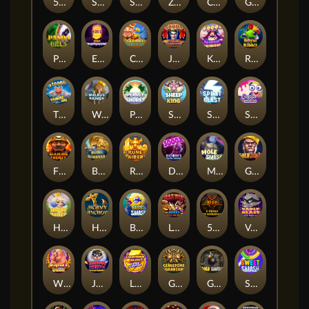
5 Star Coins: Hold & Win
Star Kingdom
Shaolin Panda Chaos Reels
Zeus Smash
Cash Inferno Sizzling Scatters
Golden Suns Chain Collect
Panda Bills
Eggsponential
Caishen's Temple of Gold
Joker Jackpots: Prize Mania
Kawaii Princess
Royal Ribbit
Thunder Hog Chaos Reels
Walrus King
Pearly Shores
Sheep King
Spirit Blast
Super Sundae
Flaming Frenzy
Bullet Bonanza
Rune Raiders
Doom's Digging Machine
Mole Smash
Gold Chain
Happy Honey
Heavy Anchor
Bass Smash
Legends: Battle for Earth
5 Rings of Darkness
Vault Blast Hold & Win
Wilfred's Wheel
Jackpot Heist: Daylight Robbery
Lightning Blitz: Supercharged
Gemstone Guardians
Gold Smash
Sweet Smash