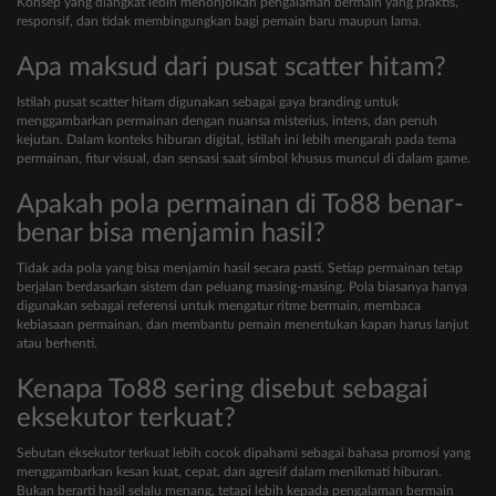
Konsep yang diangkat lebih menonjolkan pengalaman bermain yang praktis,
responsif, dan tidak membingungkan bagi pemain baru maupun lama.
Apa maksud dari pusat scatter hitam?
Istilah pusat scatter hitam digunakan sebagai gaya branding untuk
menggambarkan permainan dengan nuansa misterius, intens, dan penuh
kejutan. Dalam konteks hiburan digital, istilah ini lebih mengarah pada tema
permainan, fitur visual, dan sensasi saat simbol khusus muncul di dalam game.
Apakah pola permainan di To88 benar-
benar bisa menjamin hasil?
Tidak ada pola yang bisa menjamin hasil secara pasti. Setiap permainan tetap
berjalan berdasarkan sistem dan peluang masing-masing. Pola biasanya hanya
digunakan sebagai referensi untuk mengatur ritme bermain, membaca
kebiasaan permainan, dan membantu pemain menentukan kapan harus lanjut
atau berhenti.
Kenapa To88 sering disebut sebagai
eksekutor terkuat?
Sebutan eksekutor terkuat lebih cocok dipahami sebagai bahasa promosi yang
menggambarkan kesan kuat, cepat, dan agresif dalam menikmati hiburan.
Bukan berarti hasil selalu menang, tetapi lebih kepada pengalaman bermain