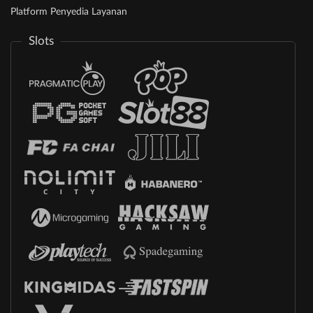
Platform Penyedia Layanan
Slots