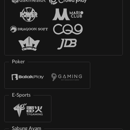
Poker
E-Sports
Sabung Ayam