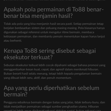
Apakah pola permainan di To88 benar-
benar bisa menjamin hasil?
Tidak ada pola yang bisa menjamin hasil secara pasti. Setiap permainan tetap
berjalan berdasarkan sistem dan peluang masing-masing. Pola biasanya hanya
digunakan sebagai referensi untuk mengatur ritme bermain, membaca
kebiasaan permainan, dan membantu pemain menentukan kapan harus lanjut
atau berhenti.
Kenapa To88 sering disebut sebagai
eksekutor terkuat?
Sebutan eksekutor terkuat lebih cocok dipahami sebagai bahasa promosi yang
menggambarkan kesan kuat, cepat, dan agresif dalam menikmati hiburan.
Bukan berarti hasil selalu menang, tetapi lebih kepada pengalaman bermain
yang dibuat lebih seru, aktif, dan penuh momentum.
Apa yang perlu diperhatikan sebelum
bermain?
Pengguna sebaiknya bermain dengan batas yang jelas, tidak terburu-buru, dan
tidak menjadikan permainan sebagai sumber penghasilan utama. Hiburan
seperti ini lebih aman dinikmati sebagai aktivitas santai, bukan sebagai cara