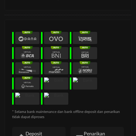
* Selama bank maintenance dan bank offline deposit dan penarikan
tidak dapat diproses
Deposit
Penarikan