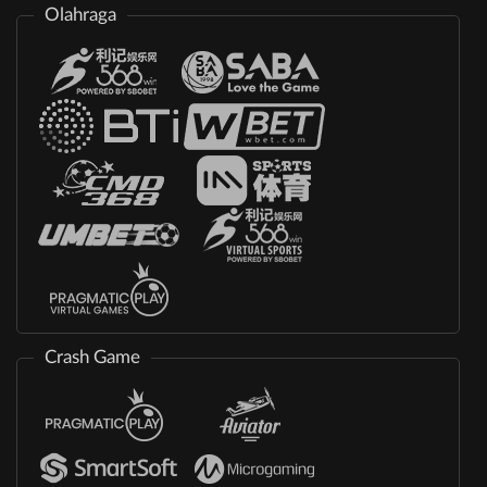
Olahraga
Crash Game