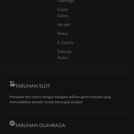
Olahraga
Crash
Game
Arcade
Poker
E-Sports
Sabung
Ayam
TARUHAN SLOT
Penyedia slot online dengan beragam pilihan game menarik yang
memudahkan pemain untuk mencapai jackpot
TARUHAN OLAHRAGA