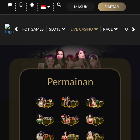
MASUK
DAFTAR
HOT GAMES
SLOTS
LIVE CASINO
RACE
TOGEL
Permainan
i
i
i
i
i
i
i
i
i