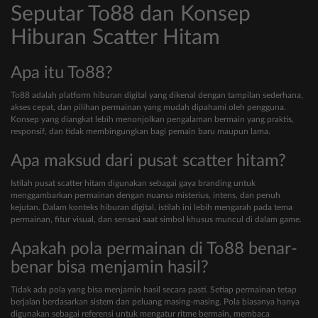
Seputar To88 dan Konsep
Hiburan Scatter Hitam
Apa itu To88?
To88 adalah platform hiburan digital yang dikenal dengan tampilan sederhana,
akses cepat, dan pilihan permainan yang mudah dipahami oleh pengguna.
Konsep yang diangkat lebih menonjolkan pengalaman bermain yang praktis,
responsif, dan tidak membingungkan bagi pemain baru maupun lama.
Apa maksud dari pusat scatter hitam?
Istilah pusat scatter hitam digunakan sebagai gaya branding untuk
menggambarkan permainan dengan nuansa misterius, intens, dan penuh
kejutan. Dalam konteks hiburan digital, istilah ini lebih mengarah pada tema
permainan, fitur visual, dan sensasi saat simbol khusus muncul di dalam game.
Apakah pola permainan di To88 benar-
benar bisa menjamin hasil?
Tidak ada pola yang bisa menjamin hasil secara pasti. Setiap permainan tetap
berjalan berdasarkan sistem dan peluang masing-masing. Pola biasanya hanya
digunakan sebagai referensi untuk mengatur ritme bermain, membaca