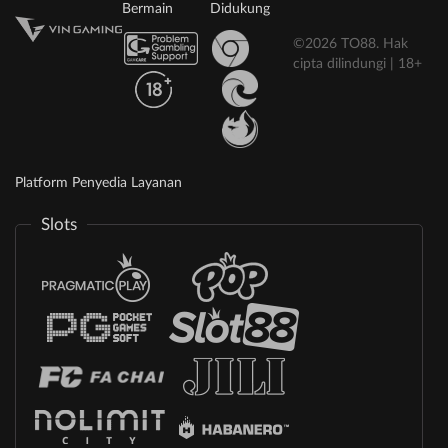
Bermain
Didukung
©2026 TO88. Hak
cipta dilindungi | 18+
Platform Penyedia Layanan
Slots