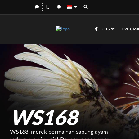
HOT GAMES
SLOTS
LIVE CAS
WS168
WS168, merek permainan sabung ayam