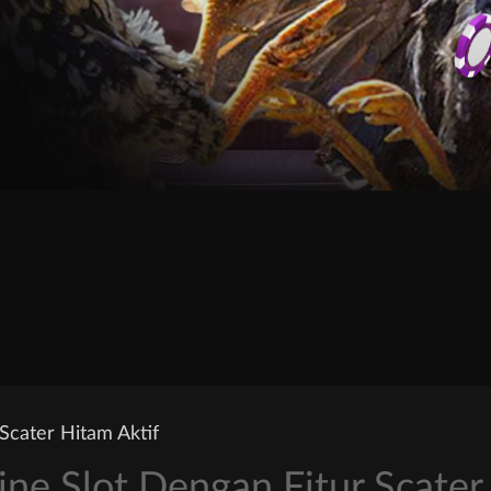
Scater Hitam Aktif
ne Slot Dengan Fitur Scater