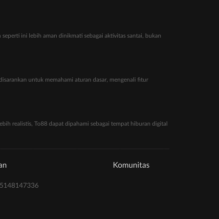
perti ini lebih aman dinikmati sebagai aktivitas santai, bukan
disarankan untuk memahami aturan dasar, mengenali fitur
h realistis, To88 dapat dipahami sebagai tempat hiburan digital
an
Komunitas
5148147336