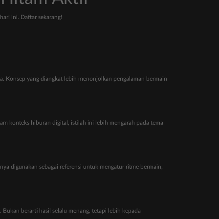
ari ini. Daftar sekarang!
una. Konsep yang diangkat lebih menonjolkan pengalaman bermain
 konteks hiburan digital, istilah ini lebih mengarah pada tema
anya digunakan sebagai referensi untuk mengatur ritme bermain,
ukan berarti hasil selalu menang, tetapi lebih kepada