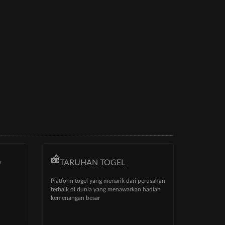
O
TARUHAN TOGEL
Platform togel yang menarik dari perusahan
terbaik di dunia yang menawarkan hadiah
kemenangan besar