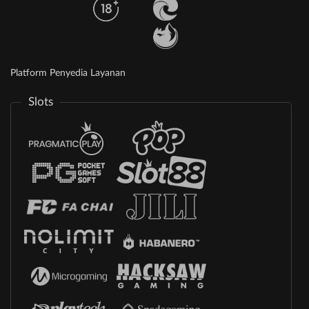
Platform Penyedia Layanan
Slots