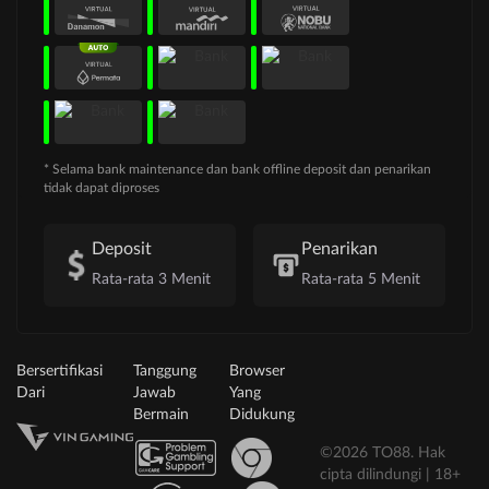
* Selama bank maintenance dan bank offline deposit dan penarikan
tidak dapat diproses
Deposit
Penarikan
Rata-rata 3 Menit
Rata-rata 5 Menit
Bersertifikasi
Tanggung
Browser
Dari
Jawab
Yang
Bermain
Didukung
©2026 TO88. Hak
cipta dilindungi | 18+