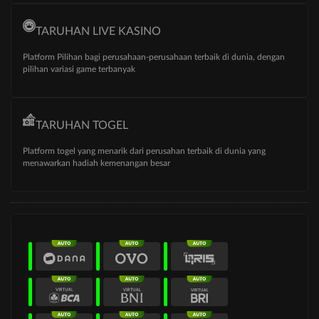
TARUHAN LIVE KASINO
Platform Pilihan bagi perusahaan-perusahaan terbaik di dunia, dengan
pilihan variasi game terbanyak
TARUHAN TOGEL
Platform togel yang menarik dari perusahan terbaik di dunia yang
menawarkan hadiah kemenangan besar