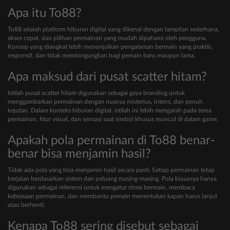
Apa itu To88?
To88 adalah platform hiburan digital yang dikenal dengan tampilan sederhana,
akses cepat, dan pilihan permainan yang mudah dipahami oleh pengguna.
Konsep yang diangkat lebih menonjolkan pengalaman bermain yang praktis,
responsif, dan tidak membingungkan bagi pemain baru maupun lama.
Apa maksud dari pusat scatter hitam?
Istilah pusat scatter hitam digunakan sebagai gaya branding untuk
menggambarkan permainan dengan nuansa misterius, intens, dan penuh
kejutan. Dalam konteks hiburan digital, istilah ini lebih mengarah pada tema
permainan, fitur visual, dan sensasi saat simbol khusus muncul di dalam game.
Apakah pola permainan di To88 benar-
benar bisa menjamin hasil?
Tidak ada pola yang bisa menjamin hasil secara pasti. Setiap permainan tetap
berjalan berdasarkan sistem dan peluang masing-masing. Pola biasanya hanya
digunakan sebagai referensi untuk mengatur ritme bermain, membaca
kebiasaan permainan, dan membantu pemain menentukan kapan harus lanjut
atau berhenti.
Kenapa To88 sering disebut sebagai