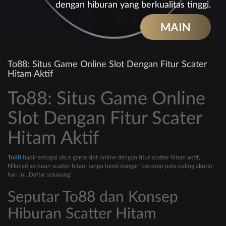
dengan hiburan yang berkualitas tinggi.
MAIN
To88: Situs Game Online Slot Dengan Fitur Scater
Hitam Aktif
To88: Situs Game Online
Slot Dengan Fitur Scater
Hitam Aktif
To88
hadir sebagai situs game slot online dengan fitur scatter hitam aktif,
Nikmati serbuan scatter hitam tanpa henti dengan bocoran pola paling akurat
hari ini. Daftar sekarang!
Seputar To88 dan Konsep
Hiburan Scatter Hitam