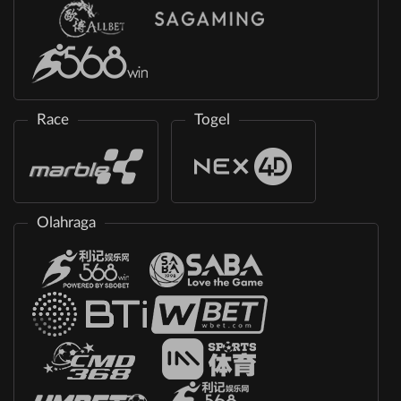
Race
Togel
Olahraga