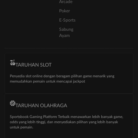
Arcade
Poker
E-Sports
Sabung
Ayam
TARUHAN SLOT
Penyedia slot online dengan beragam pilihan game menarik yang
memudahkan pemain untuk mencapai jackpot
TARUHAN OLAHRAGA
Sportsbook Gaming Platform Terbaik menawarkan lebih banyak game,
odds yang lebih tinggi, dan menyediakan pilihan yang lebih banyak
untuk pemain.