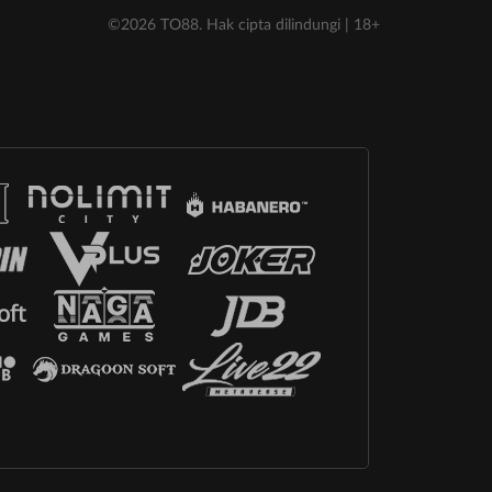
©2026 TO88. Hak cipta dilindungi | 18+