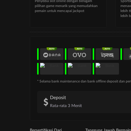
Penyedia slot online dengan beragam
Sports
pilihan game menarik yang memudahkan
menawa
pemain untuk mencapai jackpot
lebih 
lebih 
* Selama bank maintenance dan bank offline deposit dan pen
Deposit
Rata-rata 3 Menit
Bersertifikasi Dari
Tanggung Jawab Bermain