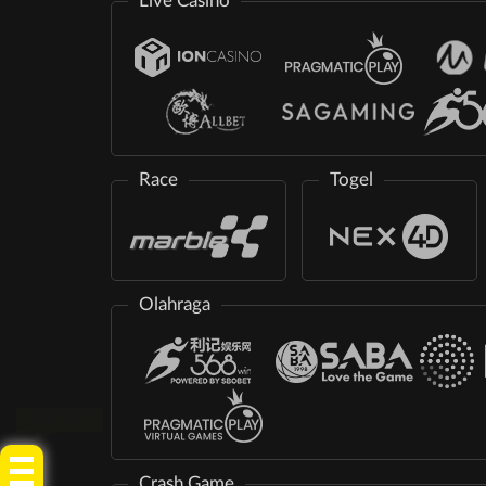
Live Casino
Race
Togel
Olahraga
Tap Aku!
Crash Game