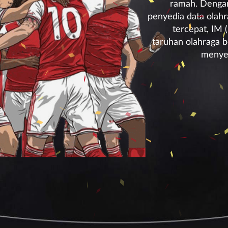
ramah. Denga
penyedia data olah
tercepat, IM
taruhan olahraga be
menyed