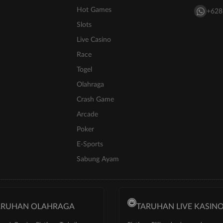
Hot Games
+628
Slots
Live Casino
Race
Togel
Olahraga
Crash Game
Arcade
Poker
E-Sports
Sabung Ayam
ARUHAN OLAHRAGA
TARUHAN LIVE KASIN