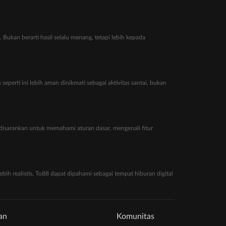
ukan berarti hasil selalu menang, tetapi lebih kepada
perti ini lebih aman dinikmati sebagai aktivitas santai, bukan
disarankan untuk memahami aturan dasar, mengenali fitur
h realistis, To88 dapat dipahami sebagai tempat hiburan digital
an
Komunitas