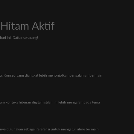
 Hitam Aktif
ari ini. Daftar sekarang!
una. Konsep yang diangkat lebih menonjolkan pengalaman bermain
 konteks hiburan digital, istilah ini lebih mengarah pada tema
anya digunakan sebagai referensi untuk mengatur ritme bermain,